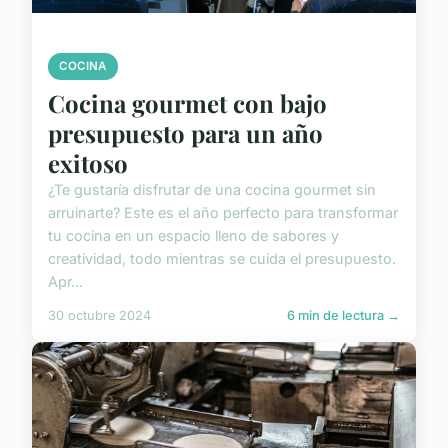
COCINA
Cocina gourmet con bajo
presupuesto para un año
exitoso
¿Te gustaría disfrutar de una cocina gourmet sin
arruinarte? Este es el año perfecto para transformar
tu cocina en un espacio lleno de sabores y
creatividad, todo mientras se cuida el presupuesto.
Apr...
30 octubre 2024
6 min de lectura →