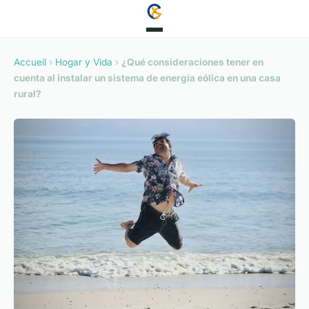
Accueil
›
Hogar y Vida
›
¿Qué consideraciones tener en
cuenta al instalar un sistema de energía eólica en una casa
rural?