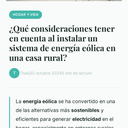
HOGAR Y VIDA
¿Qué consideraciones tener
en cuenta al instalar un
sistema de energía eólica en
una casa rural?
T
Thaïs
30 octubre 2024
5 min de lecture
La
energía eólica
se ha convertido en una
de las alternativas más
sostenibles
y
eficientes para generar
electricidad
en el
hogar, especialmente en entornos rurales.