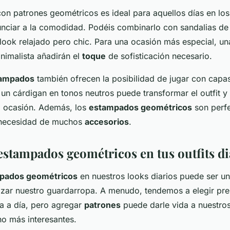
on patrones geométricos es ideal para aquellos días en los 
unciar a la comodidad. Podéis combinarlo con sandalias de 
ook relajado pero chic. Para una ocasión más especial, un
inimalista añadirán el
toque
de sofisticación necesario.
tampados
también ofrecen la posibilidad de jugar con capa
 un cárdigan en tonos neutros puede transformar el outfit y 
a ocasión. Además, los
estampados geométricos
son perfe
n necesidad de muchos
accesorios
.
estampados geométricos en tus outfits di
pados geométricos
en nuestros looks diarios puede ser u
izar nuestro guardarropa. A menudo, tendemos a elegir pre
ía a día, pero agregar
patrones
puede darle vida a nuestro
o más interesantes.