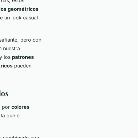
rnas, estos
os geométricos
de un look casual
safiante, pero con
n nuestra
y los
patrones
ricos
pueden
dos
r por
colores
ta que el
s combinarlo con