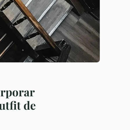
orporar
tfit de