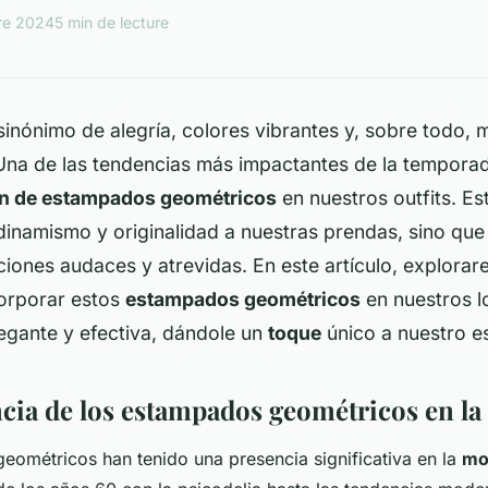
re 2024
5 min de lecture
sinónimo de alegría, colores vibrantes y, sobre todo,
Una de las tendencias más impactantes de la temporad
ón de estampados geométricos
en nuestros outfits. E
inamismo y originalidad a nuestras prendas, sino que
iones audaces y atrevidas. En este artículo, explor
orporar estos
estampados geométricos
en nuestros l
egante y efectiva, dándole un
toque
único a nuestro es
cia de los estampados geométricos en l
ométricos han tenido una presencia significativa en la
mo