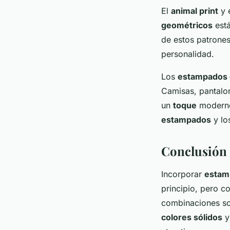
El
animal print
y 
geométricos
está
de estos patrone
personalidad.
Los
estampados 
Camisas, pantalo
un
toque
moderno 
estampados
y lo
Conclusión
Incorporar
estam
principio, pero c
combinaciones sor
colores sólidos
y 