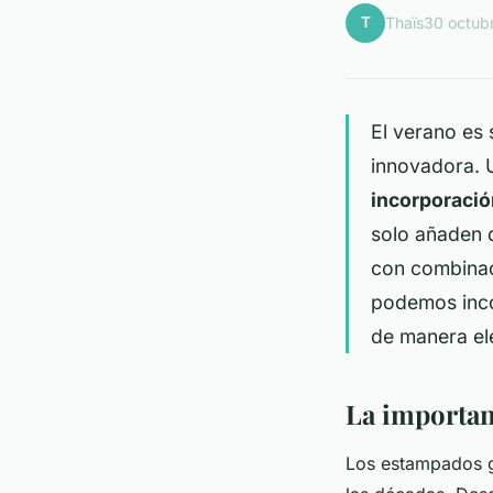
T
Thaïs
30 octub
El verano es 
innovadora. 
incorporaci
solo añaden d
con combinac
podemos inc
de manera el
La importan
Los estampados ge