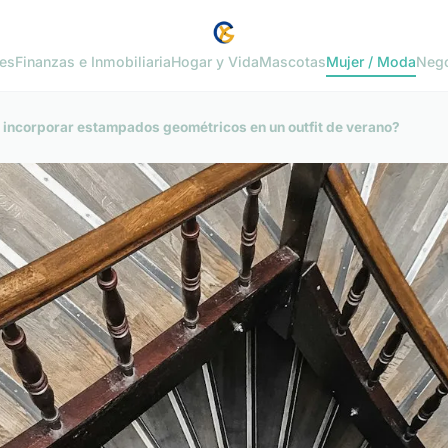
es
Finanzas e Inmobiliaria
Hogar y Vida
Mascotas
Mujer / Moda
Neg
e incorporar estampados geométricos en un outfit de verano?