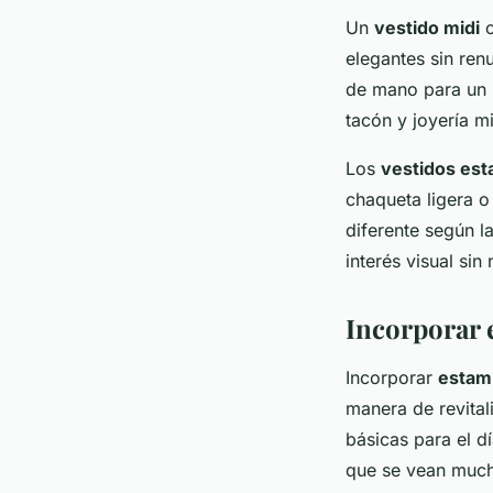
Un
vestido midi
c
elegantes sin ren
de mano para un l
tacón y joyería m
Los
vestidos es
chaqueta ligera o
diferente según l
interés visual si
Incorporar 
Incorporar
estam
manera de revital
básicas para el d
que se vean much