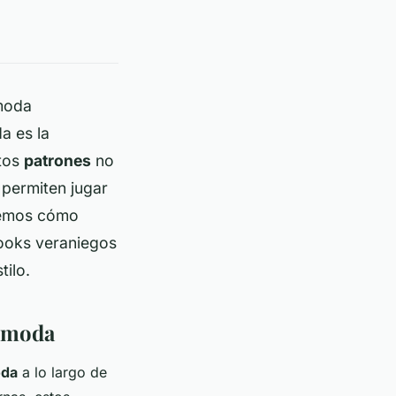
 moda
a es la
stos
patrones
no
 permiten jugar
aremos cómo
ooks veraniegos
tilo.
a moda
da
a lo largo de