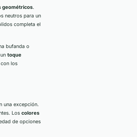
 geométricos
.
s neutros para un
ólidos completa el
na bufanda o
e un
toque
 con los
n una excepción.
ntes. Los
colores
riedad de opciones