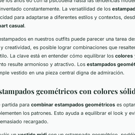
e los años 60 con la psicodelia hasta las tendencias mode
inventado constantemente. La versatilidad de los
estampad
cidad para adaptarse a diferentes estilos y contextos, des
art casual
.
estampados en nuestros outfits puede parecer una tarea de
y creatividad, es posible lograr combinaciones que resalte
tilo. La clave está en entender cómo equilibrar los
colores
nto resulte armonioso y atractivo. Los
estampados geomét
mple vestido en una pieza central digna de admiración.
tampados geométricos con colores sóli
 partida para
combinar estampados geométricos
es opta
menten los patrones. Esto ayuda a equilibrar el look y evi
demasiado recargado.
eváis un
vestido midi
con un estampado geométrico, podéi