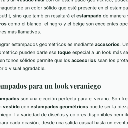
haqueta de un color sólido que esté presente en el estampa
utfit, sino que también resaltará el
estampado
de manera su
ros
como el blanco, el negro y el beige son excelentes opc
es más llamativos.
tegrar estampados geométricos es mediante
accesorios
. U
ométrico pueden darle ese
toque
especial a un look más se
t en tonos sólidos permite que los
accesorios
sean los prota
brio visual agradable.
tampados para un look veraniego
tampados
son una elección perfecta para el verano. Son f
Un
vestido
con
estampados geométricos
puede ser la pieza
niego. La variedad de diseños y colores disponibles permit
para cada ocasión, desde una salida casual hasta un event