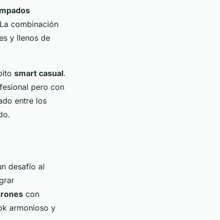
ampados
. La combinación
es y llenos de
bito
smart casual
.
fesional pero con
ado entre los
do.
n desafío al
grar
trones
con
ook armonioso y