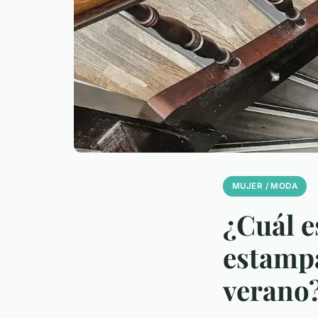
MUJER / MODA
¿Cuál e
estampa
verano