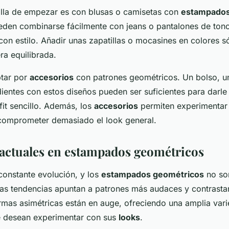
lla de empezar es con blusas o camisetas con
estampados
eden combinarse fácilmente con jeans o pantalones de tono
con estilo. Añadir unas zapatillas o mocasines en colores s
a equilibrada.
ptar por
accesorios
con patrones geométricos. Un bolso, u
ientes con estos diseños pueden ser suficientes para darl
fit sencillo. Además, los
accesorios
permiten experimentar
comprometer demasiado el look general.
actuales en estampados geométricos
constante evolución, y los
estampados geométricos
no so
las tendencias apuntan a patrones más audaces y contrasta
ormas asimétricas están en auge, ofreciendo una amplia va
e desean experimentar con sus
looks
.