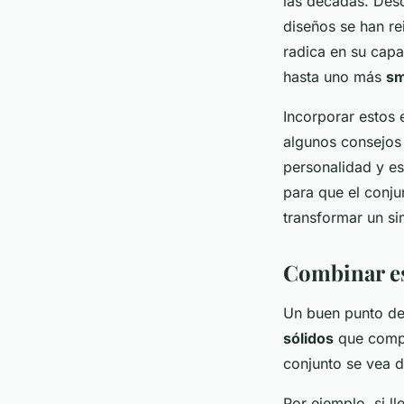
las décadas. Desd
diseños se han re
radica en su capa
hasta uno más
sm
Incorporar estos 
algunos consejos 
personalidad y es
para que el conju
transformar un si
Combinar es
Un buen punto de
sólidos
que comple
conjunto se vea 
Por ejemplo, si ll