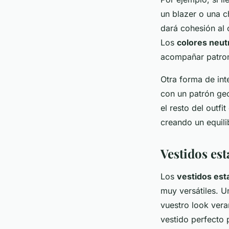
un blazer o una c
dará cohesión al o
Los
colores neut
acompañar patron
Otra forma de in
con un patrón ge
el resto del outfi
creando un equili
Vestidos es
Los
vestidos es
muy versátiles. 
vuestro look vera
vestido perfecto 