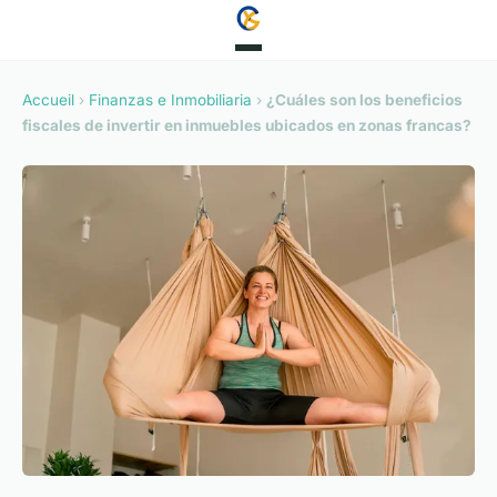
Accueil
›
Finanzas e Inmobiliaria
›
¿Cuáles son los beneficios
fiscales de invertir en inmuebles ubicados en zonas francas?